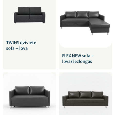
TWINS dvivietė
sofa – lova
FLEX NEW sofa –
lova/šezlongas