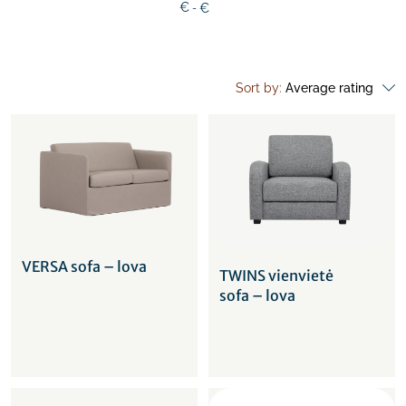
€
€
Sort by:
Average rating
VERSA sofa – lova
TWINS vienvietė
sofa – lova