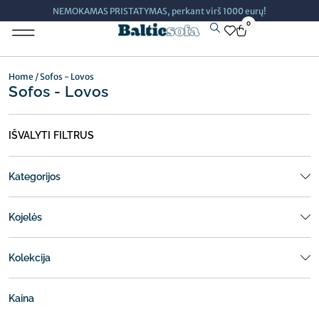
NEMOKAMAS PRISTATYMAS, perkant virš 1000 eurų!
0
Minkšti Baldai
Home
/ Sofos - Lovos
Sofos - Lovos
IŠVALYTI FILTRUS
Kategorijos
Kojelės
Kolekcija
Kaina