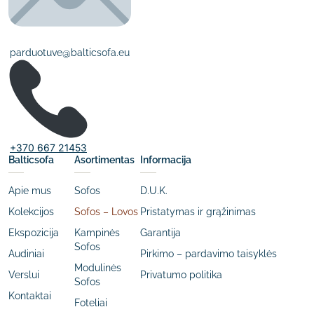
parduotuve@balticsofa.eu
+370 667 21453
Balticsofa
Asortimentas
Informacija
Apie mus
Sofos
D.U.K.
Kolekcijos
Sofos – Lovos
Pristatymas ir grąžinimas
Ekspozicija
Kampinės
Garantija
Sofos
Audiniai
Pirkimo – pardavimo taisyklės
Modulinės
Verslui
Privatumo politika
Sofos
Kontaktai
Foteliai