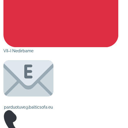
VII–I Nedirbame
parduotuve@balticsofa.eu