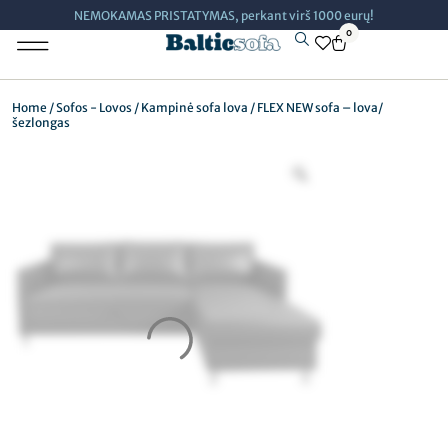
NEMOKAMAS PRISTATYMAS, perkant virš 1000 eurų!
0
Minkšti Baldai
Home
/
Sofos - Lovos
/
Kampinė sofa lova
/ FLEX NEW sofa – lova/
šezlongas