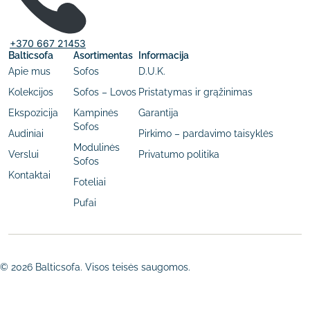
+370 667 21453
Balticsofa
Asortimentas
Informacija
Apie mus
Sofos
D.U.K.
Kolekcijos
Sofos – Lovos
Pristatymas ir grąžinimas
Ekspozicija
Kampinės
Garantija
Sofos
Audiniai
Pirkimo – pardavimo taisyklės
Modulinės
Verslui
Privatumo politika
Sofos
Kontaktai
Foteliai
Pufai
© 2026 Balticsofa. Visos teisės saugomos.