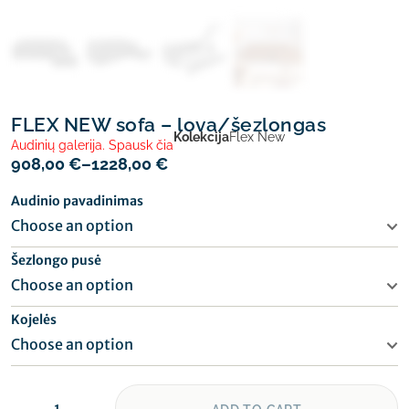
FLEX NEW sofa – lova/šezlongas
Kolekcija
Flex New
Audinių galerija. Spausk čia
908,00
€
–
1228,00
€
Audinio pavadinimas
Šezlongo pusė
Kojelės