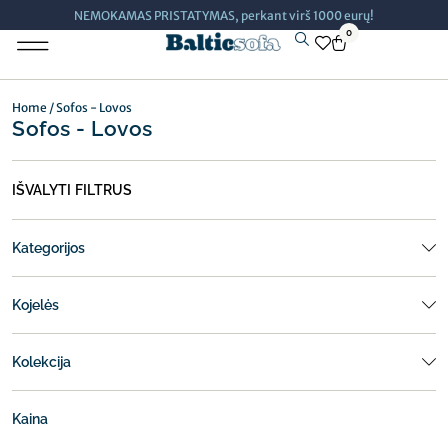
NEMOKAMAS PRISTATYMAS, perkant virš 1000 eurų!
0
Minkšti Baldai
Home
/ Sofos - Lovos
Sofos - Lovos
IŠVALYTI FILTRUS
Kategorijos
Kojelės
Kolekcija
Kaina