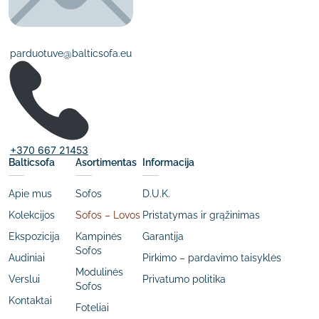
parduotuve@balticsofa.eu
+370 667 21453
Balticsofa
Asortimentas
Informacija
Apie mus
Sofos
D.U.K.
Kolekcijos
Sofos – Lovos
Pristatymas ir grąžinimas
Ekspozicija
Kampinės
Garantija
Sofos
Audiniai
Pirkimo – pardavimo taisyklės
Modulinės
Verslui
Privatumo politika
Sofos
Kontaktai
Foteliai