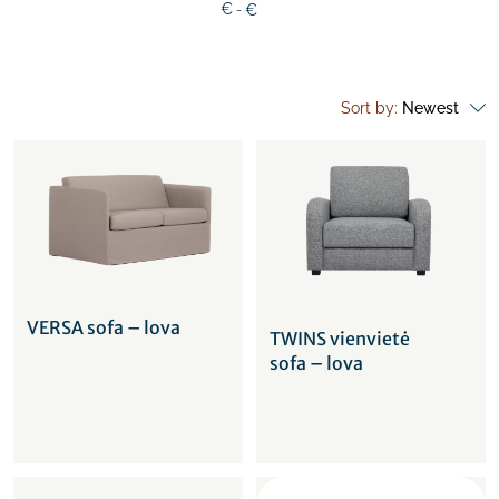
€
€
Sort by:
Newest
VERSA sofa – lova
TWINS vienvietė
sofa – lova