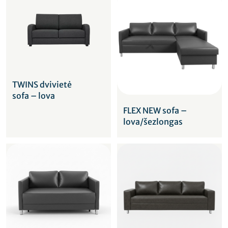
TWINS dvivietė
sofa – lova
FLEX NEW sofa –
lova/šezlongas