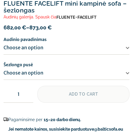
FLUENTE FACELIFT mini kampinė sofa –
šezlongas
Audinių galerija. Spausk čia
FLUENTE-FACELIFT
682,00
€
–
873,00
€
Audinio pavadinimas
Šezlongo pusė
ADD TO CART
Pagaminsime per
15–20 darbo dienų.
Jei nematote kainos, susisiekite parduotuve@balticsofa.eu