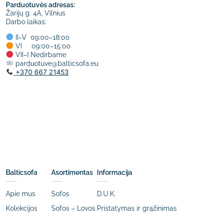
Parduotuvės adresas:
Žarijų g. 4A, Vilnius
Darbo laikas:
II–V 09:00–18:00
VI 09:00–15:00
VII–I Nedirbame
parduotuve@balticsofa.eu
+370 667 21453
Balticsofa
Asortimentas
Informacija
Apie mus
Sofos
D.U.K.
Kolekcijos
Sofos – Lovos
Pristatymas ir grąžinimas