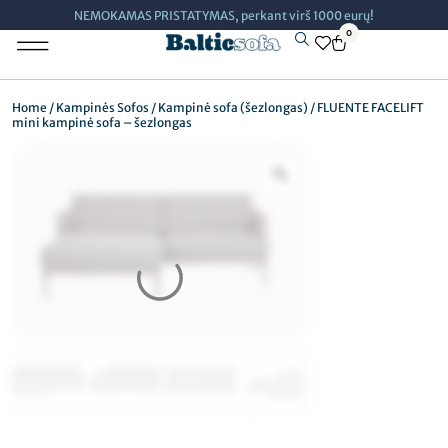
NEMOKAMAS PRISTATYMAS, perkant virš 1000 eurų!
0
Minkšti Baldai
Home
/
Kampinės Sofos
/
Kampinė sofa (šezlongas)
/ FLUENTE FACELIFT
mini kampinė sofa – šezlongas