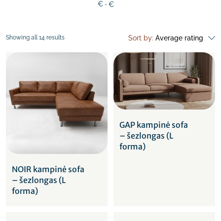
€
€
Showing all 14 results
Sort by:
Average rating
GAP kampinė sofa
– šezlongas (L
forma)
NOIR kampinė sofa
– šezlongas (L
forma)