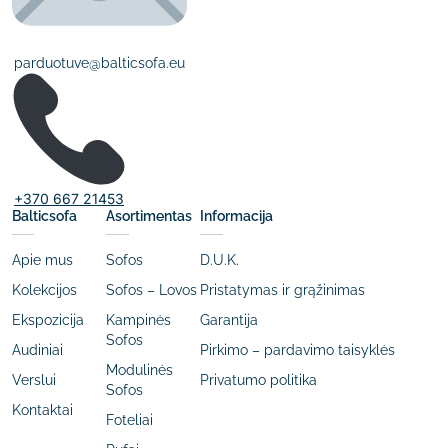
parduotuve@balticsofa.eu
+370 667 21453
Balticsofa
Asortimentas
Informacija
Apie mus
Sofos
D.U.K.
Kolekcijos
Sofos – Lovos
Pristatymas ir grąžinimas
Ekspozicija
Kampinės
Garantija
Sofos
Audiniai
Pirkimo – pardavimo taisyklės
Modulinės
Verslui
Privatumo politika
Sofos
Kontaktai
Foteliai