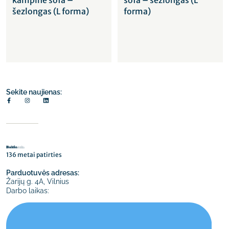
kampinė sofa –
sofa – šezlongas (L
šezlongas (L forma)
forma)
Sekite naujienas:
136 metai patirties
Parduotuvės adresas:
Žarijų g. 4A, Vilnius
Darbo laikas: