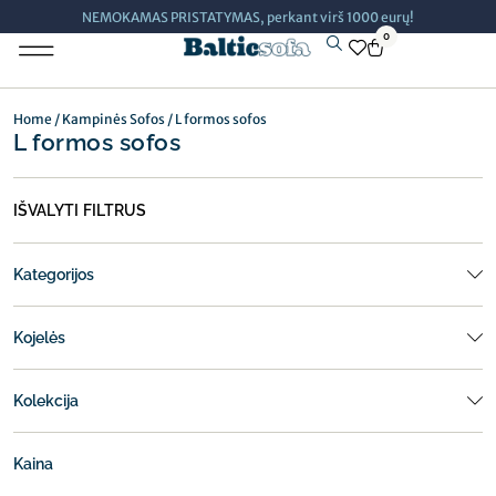
NEMOKAMAS PRISTATYMAS, perkant virš 1000 eurų!
0
Minkšti Baldai
Home
/
Kampinės Sofos
/ L formos sofos
L formos sofos
IŠVALYTI FILTRUS
Kategorijos
Kojelės
Kolekcija
Kaina