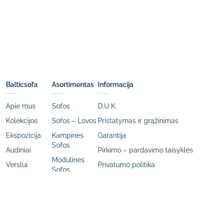
Balticsofa
Asortimentas
Informacija
Apie mus
Sofos
D.U.K.
Kolekcijos
Sofos – Lovos
Pristatymas ir grąžinimas
Ekspozicija
Kampinės
Garantija
Sofos
Audiniai
Pirkimo – pardavimo taisyklės
Modulinės
Verslui
Privatumo politika
Sofos
Kontaktai
Foteliai
Pufai