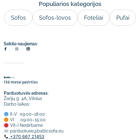
Populiarios kategorijos
Sofos
Sofos-lovos
Foteliai
Pufai
Sekite naujienas:
136 metai patirties
Parduotuvės adresas:
Žarijų g. 4A, Vilnius
Darbo laikas:
II–V 09:00–18:00
VI 09:00–15:00
VII–I Nedirbame
parduotuve@balticsofa.eu
+370 667 21453